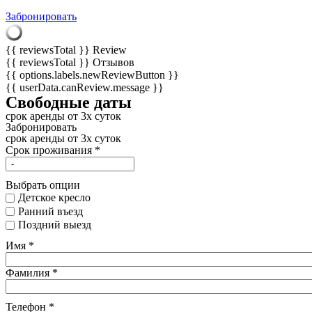
Забронировать
{{ reviewsTotal }}
Review
{{ reviewsTotal }}
Отзывов
{{ options.labels.newReviewButton }}
{{ userData.canReview.message }}
Свободные даты
срок аренды от 3х суток
Забронировать
срок аренды от 3х суток
Срок проживания
*
Выбрать опции
Детское кресло
Ранний въезд
Поздний выезд
Имя
*
Фамилия
*
Телефон
*