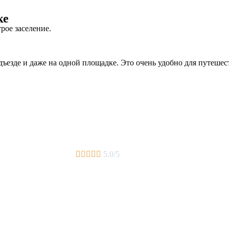
ке
рое заселение.
дъезде и даже на одной площадке. Это очень удобно для путеше





5.0/5