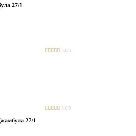
ула 27/1





5.0/5





5.0/5
Джамбула 27/1